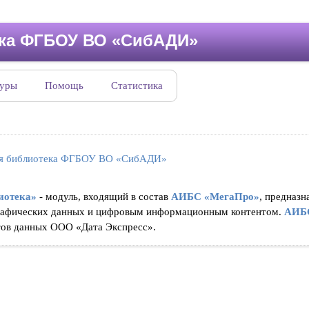
ека ФГБОУ ВО «СибАДИ»
туры
Помощь
Статистика
ая библиотека ФГБОУ ВО «СибАДИ»
иотека»
- модуль, входящий в состав
АИБС «МегаПро»
, предназн
рафических данных и цифровым информационным контентом.
АИБ
тов данных ООО «Дата Экспресс».